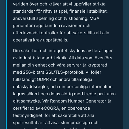
världen över och kräver att vi uppfyller strikta
standarder för rättvist spel, finansiell stabilitet,
ansvarsfull spelning och tvistlösning. MGA
genomför regelbundna revisioner och
efterlevnadskontroller för att säkerställa att alla
operativa krav upprätthålls.
Din säkerhet och integritet skyddas av flera lager
av industristandard-teknik. All data som överförs
mellan din enhet och våra servrar är krypterad
med 256-bitars SSL/TLS-protokoll. Vi följer
fullständigt GDPR och andra tillämpliga
dataskyddsregler, och din personliga information
lagras säkert och delas aldrig med tredje part utan
ditt samtycke. Vår Random Number Generator är
certifierad av eCOGRA, en oberoende
testmyndighet, för att säkerställa att alla
spelresultat är rättvisa, slumpmässiga och