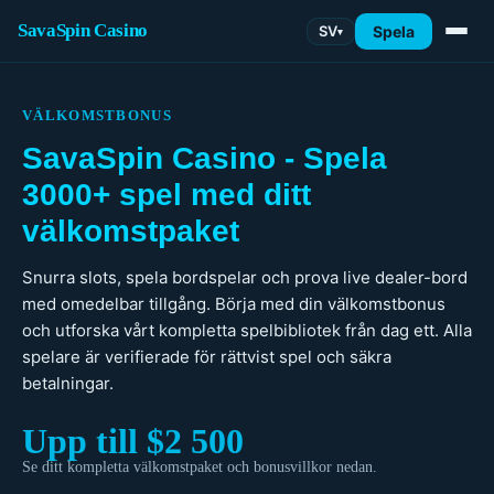
SavaSpin Casino
SV
Spela
▾
VÄLKOMSTBONUS
SavaSpin Casino - Spela
3000+ spel med ditt
välkomstpaket
Snurra slots, spela bordspelar och prova live dealer-bord
med omedelbar tillgång. Börja med din välkomstbonus
och utforska vårt kompletta spelbibliotek från dag ett. Alla
spelare är verifierade för rättvist spel och säkra
betalningar.
Upp till $2 500
Se ditt kompletta välkomstpaket och bonusvillkor nedan.