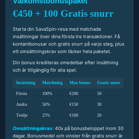
Välkomstbonuspaket
€450 + 100 Gratis snurr
Starta din SavaSpin-resa med matchade
insättningar över dina första tre transaktioner. Få
kontantbonusar och gratis snurr på varje steg, plus
ett omsättningskrav som täcker hela paketet.
Din bonus krediteras omedelbar efter insättning
och är tillgänglig för alla spel.
Insättning
Matchning
Max bonus
Gratis snurr
Första
100%
€200
50
Andra
50%
€150
30
Tredje
25%
€100
20
Omsättningskrav:
40x på bonusbeloppet inom 30
dagar. Bonusmedel och vinster från gratis snurr är