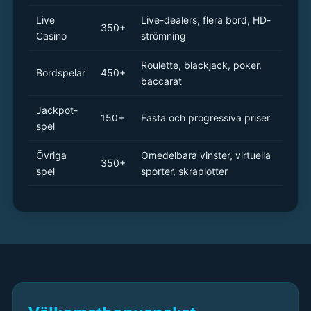
Live
Live-dealers, flera bord, HD-
350+
Casino
strömning
Roulette, blackjack, poker,
Bordspelar
450+
baccarat
Jackpot-
150+
Fasta och progressiva priser
spel
Övriga
Omedelbara vinster, virtuella
350+
spel
sporter, skraplotter