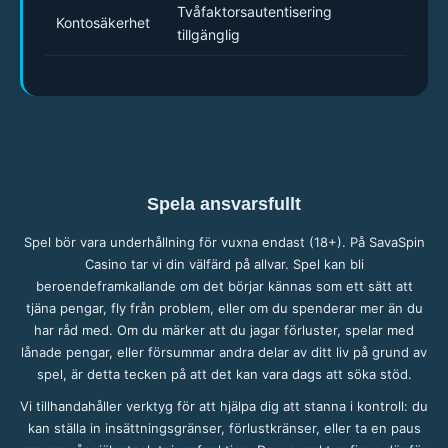
Tvåfaktorsautentisering
Kontosäkerhet
tillgänglig
Spela ansvarsfullt
Spel bör vara underhållning för vuxna endast (18+). På SavaSpin
Casino tar vi din välfärd på allvar. Spel kan bli
beroendeframkallande om det börjar kännas som ett sätt att
tjäna pengar, fly från problem, eller om du spenderar mer än du
har råd med. Om du märker att du jagar förluster, spelar med
lånade pengar, eller försummar andra delar av ditt liv på grund av
spel, är detta tecken på att det kan vara dags att söka stöd.
Vi tillhandahåller verktyg för att hjälpa dig att stanna i kontroll: du
kan ställa in insättningsgränser, förlustkränser, eller ta en paus