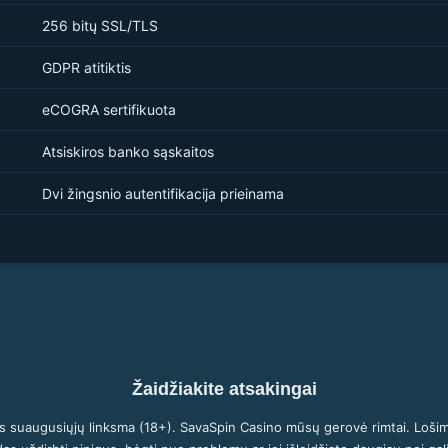
256 bitų SSL/TLS
GDPR atitiktis
eCOGRA sertifikuota
Atsiskiros banko sąskaitos
Dvi žingsnio autentifikacija prieinama
Žaidžiakite atsakingai
is suaugusiųjų linksma (18+). SavaSpin Casino mūsų gerovė rimtai. Lošimas