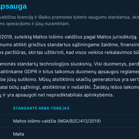
 apsauga
aldžios licenciją ir išlaiko pramonės lyderio saugumo standartus, ski
ms operacijoms ir jūsų nuramintam.
19, suteiktą Maltos lošimo valdžios pagal Maltos jurisdikciją. Š
mums atitikti griežtus standartus sąžiningame žaidime, finansi
s peržiūras, skirtas užtikrinti, kad visos veiklos reikalavimos būt
monės standartų technologijos sluoksnių. Visi duomenys, perduot
i atitinkame GDPR ir kitus taikomus duomenų apsaugos reglament
be jūsų sutikimo. Mūsų atsitiktinis skaičių generatorius yra 
ltatai būtų sąžiningi, atsitiktiniai ir nešališki. Žaidėjų lėšos lai
sų ir yra apsaugoti net neprediktabiliais aplinkybėmis.
STANDARTE ARBA TEIKĖJAS
Maltos lošimo valdžia (MGA/B2C/412/2019)
Malta