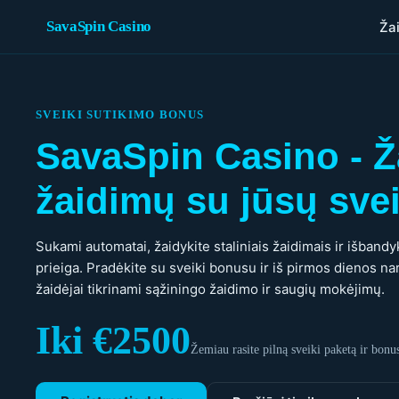
SavaSpin Casino
Ža
SVEIKI SUTIKIMO BONUS
SavaSpin Casino - Ž
žaidimų su jūsų sve
Sukami automatai, žaidykite staliniais žaidimais ir išbandy
prieiga. Pradėkite su sveiki bonusu ir iš pirmos dienos na
žaidėjai tikrinami sąžiningo žaidimo ir saugių mokėjimų.
Iki €2500
Žemiau rasite pilną sveiki paketą ir bonus