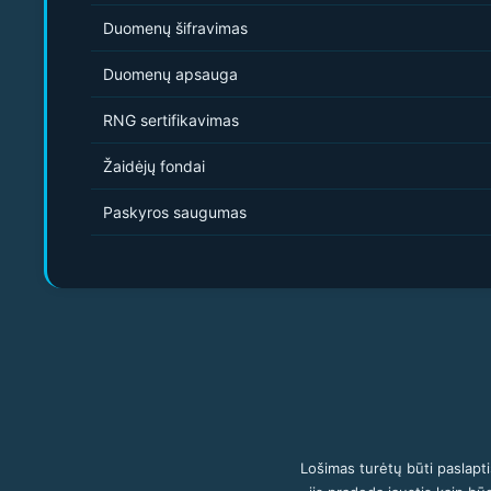
Duomenų šifravimas
Duomenų apsauga
RNG sertifikavimas
Žaidėjų fondai
Paskyros saugumas
Lošimas turėtų būti paslapt