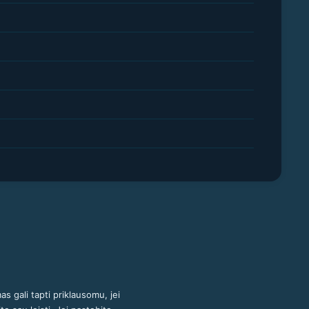
 gali tapti priklausomu, jei