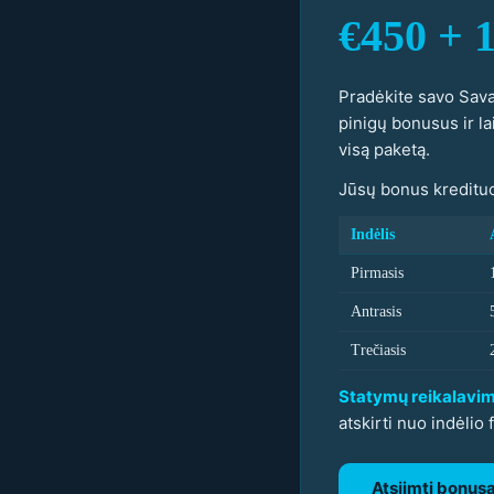
€450 + 
Pradėkite savo SavaS
pinigų bonusus ir l
visą paketą.
Jūsų bonus kredituo
Indėlis
Pirmasis
Antrasis
Trečiasis
Statymų reikalavim
atskirti nuo indėli
Atsiimti bonus