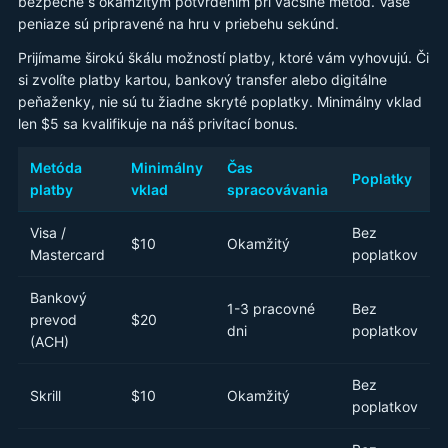
bezpečne s okamžitým potvrdením pri väčšine metód. Vaše
peniaze sú pripravené na hru v priebehu sekúnd.
Prijímame širokú škálu možností platby, ktoré vám vyhovujú. Či
si zvolíte platby kartou, bankový transfer alebo digitálne
peňaženky, nie sú tu žiadne skryté poplatky. Minimálny vklad
len $5 sa kvalifikuje na náš privítací bonus.
Metóda
Minimálny
Čas
Poplatky
platby
vklad
spracovávania
Visa /
Bez
$10
Okamžitý
Mastercard
poplatkov
Bankový
1-3 pracovné
Bez
prevod
$20
dni
poplatkov
(ACH)
Bez
Skrill
$10
Okamžitý
poplatkov