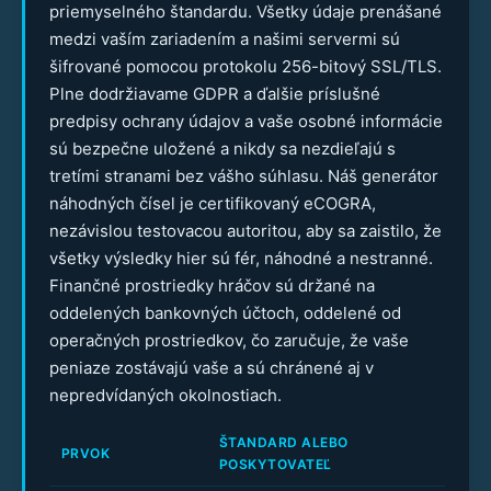
priemyselného štandardu. Všetky údaje prenášané
medzi vaším zariadením a našimi servermi sú
šifrované pomocou protokolu 256-bitový SSL/TLS.
Plne dodržiavame GDPR a ďalšie príslušné
predpisy ochrany údajov a vaše osobné informácie
sú bezpečne uložené a nikdy sa nezdieľajú s
tretími stranami bez vášho súhlasu. Náš generátor
náhodných čísel je certifikovaný eCOGRA,
nezávislou testovacou autoritou, aby sa zaistilo, že
všetky výsledky hier sú fér, náhodné a nestranné.
Finančné prostriedky hráčov sú držané na
oddelených bankovných účtoch, oddelené od
operačných prostriedkov, čo zaručuje, že vaše
peniaze zostávajú vaše a sú chránené aj v
nepredvídaných okolnostiach.
ŠTANDARD ALEBO
PRVOK
POSKYTOVATEĽ