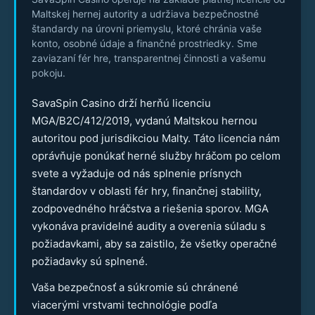
Maltskej hernej autority a udržiava bezpečnostné
štandardy na úrovni priemyslu, ktoré chránia vaše
konto, osobné údaje a finančné prostriedky. Sme
zaviazaní fér hre, transparentnej činnosti a vašemu
pokoju.
SavaSpin Casino drží herňú licenciu
MGA/B2C/412/2019, vydanú Maltskou hernou
autoritou pod jurisdikciou Malty. Táto licencia nám
oprávňuje ponúkať herné služby hráčom po celom
svete a vyžaduje od nás splnenie prísnych
štandardov v oblasti fér hry, finančnej stability,
zodpovedného hráčstva a riešenia sporov. MGA
vykonáva pravidelné audity a overenia súladu s
požiadavkami, aby sa zaistilo, že všetky operačné
požiadavky sú splnené.
Vaša bezpečnosť a súkromie sú chránené
viacerými vrstvami technológie podľa