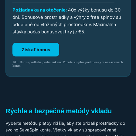
Požiadavka na otočenie:
40x výšky bonusu do 30
dní. Bonusové prostriedky a výhry z free spinov sú
oddelené od vložených prostriedkov. Maximálna
stávka počas bonusovej hry je €5.
Získať bonus
18+. Bonus podlieha podmienkam. Pozrite si úplné podmienky v nastaveniach
konta.
Rýchle a bezpečné metódy vkladu
Vyberte metódu platby nižšie, aby ste pridali prostriedky do
svojho SavaSpin konta. Všetky vklady sú spracovávané