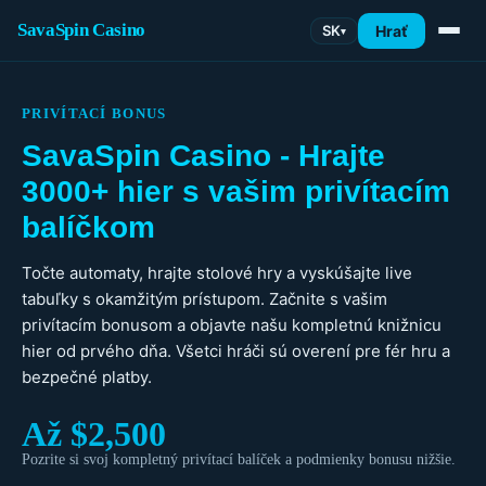
SavaSpin Casino
SK
Hrať
▾
PRIVÍTACÍ BONUS
SavaSpin Casino - Hrajte
3000+ hier s vašim privítacím
balíčkom
Točte automaty, hrajte stolové hry a vyskúšajte live
tabuľky s okamžitým prístupom. Začnite s vašim
privítacím bonusom a objavte našu kompletnú knižnicu
hier od prvého dňa. Všetci hráči sú overení pre fér hru a
bezpečné platby.
Až $2,500
Pozrite si svoj kompletný privítací balíček a podmienky bonusu nižšie.