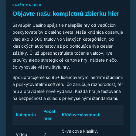
KNIŽNICA HIER
Objavte našu kompletnú zbierku hier
SavaSpin Casino spája tie najlepšie hry od vedúcich
poskytovateľov z celého sveta. Naša knižnica obsahuje
viac ako 3 500 titulov vo všetkých kategóriách, od
klasických automatov až po pohlcujúce live dealer
zážitky. Či už uprednostňujete točenie valcov, live
tabuľky alebo strategické kartové hry, nájdete niečo,
čo vyhovuje vášmu štýlu hry.
Spolupracujeme so 95+ licencovanými herními študiami
a poskytovateľmi softvéru, čo zaručuje rôznorodosť, fér
hru a pravidelné nové vydania. Každá hra je testovaná
na bezpečnosť a súlad s priemyselnými štandardami.
Počet
Kategória
Kľúčové vlastnosti
hier
5-valcové klasiky,
Video
2