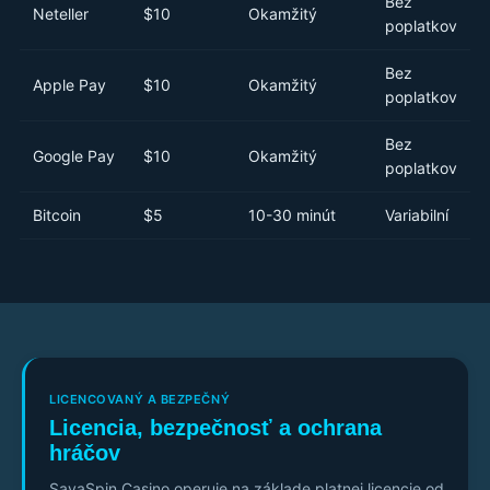
Bez
Neteller
$10
Okamžitý
poplatkov
Bez
Apple Pay
$10
Okamžitý
poplatkov
Bez
Google Pay
$10
Okamžitý
poplatkov
Bitcoin
$5
10-30 minút
Variabilní
LICENCOVANÝ A BEZPEČNÝ
Licencia, bezpečnosť a ochrana
hráčov
SavaSpin Casino operuje na základe platnej licencie od